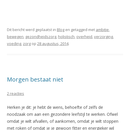
Dit bericht werd geplaatst in
Blog
en getagged met
ambitie
,
bewegen
,
gezondheidszorg
,
holistisch
,
overheid
,
verzorging
,
voeding
,
zorg
op
28 augustus, 2014
.
Morgen bestaat niet
2 reacties
Herken je dit: je hebt de wens, behoefte of zelfs de
noodzaak om aan een gezondere leefstijl te werken. Ofwel
omdat je wilt afvallen, of aankomen, omdat je wilt stoppen
met roken of omdat je je gewoon fitter en energieker wil