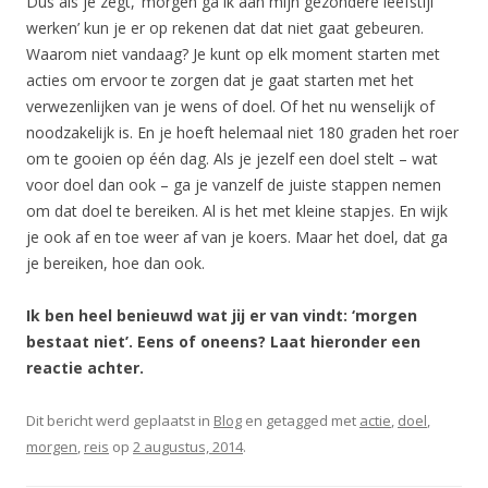
Dus als je zegt, ‘morgen ga ik aan mijn gezondere leefstijl
werken’ kun je er op rekenen dat dat niet gaat gebeuren.
Waarom niet vandaag? Je kunt op elk moment starten met
acties om ervoor te zorgen dat je gaat starten met het
verwezenlijken van je wens of doel. Of het nu wenselijk of
noodzakelijk is. En je hoeft helemaal niet 180 graden het roer
om te gooien op één dag. Als je jezelf een doel stelt – wat
voor doel dan ook – ga je vanzelf de juiste stappen nemen
om dat doel te bereiken. Al is het met kleine stapjes. En wijk
je ook af en toe weer af van je koers. Maar het doel, dat ga
je bereiken, hoe dan ook.
Ik ben heel benieuwd wat jij er van vindt: ‘morgen
bestaat niet’. Eens of oneens? Laat hieronder een
reactie achter.
Dit bericht werd geplaatst in
Blog
en getagged met
actie
,
doel
,
morgen
,
reis
op
2 augustus, 2014
.