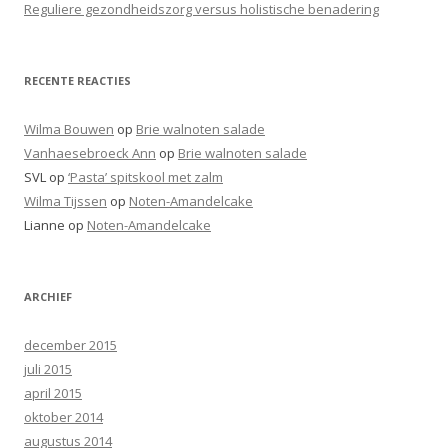
r
Reguliere gezondheidszorg versus holistische benadering
:
RECENTE REACTIES
Wilma Bouwen
op
Brie walnoten salade
Vanhaesebroeck Ann
op
Brie walnoten salade
SVL
op
‘Pasta’ spitskool met zalm
Wilma Tijssen
op
Noten-Amandelcake
Lianne
op
Noten-Amandelcake
ARCHIEF
december 2015
juli 2015
april 2015
oktober 2014
augustus 2014