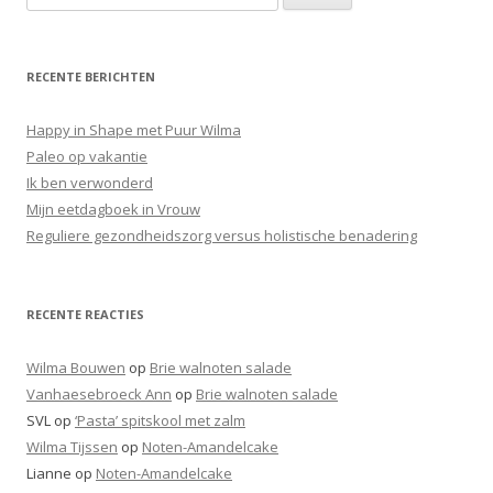
o
e
k
RECENTE BERICHTEN
e
n
Happy in Shape met Puur Wilma
n
Paleo op vakantie
a
Ik ben verwonderd
a
Mijn eetdagboek in Vrouw
r
Reguliere gezondheidszorg versus holistische benadering
:
RECENTE REACTIES
Wilma Bouwen
op
Brie walnoten salade
Vanhaesebroeck Ann
op
Brie walnoten salade
SVL
op
‘Pasta’ spitskool met zalm
Wilma Tijssen
op
Noten-Amandelcake
Lianne
op
Noten-Amandelcake