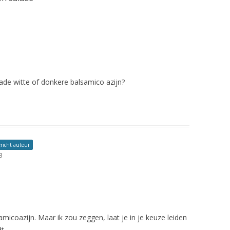
KIP HE
MAKREE
MANGO
MINI SP
lade witte of donkere balsamico azijn?
MULTI 
NOTEN
ONTBIJ
DAG
richt auteur
3
OVENSC
OVENS
SPINAZI
lsamicoazijn. Maar ik zou zeggen, laat je in je keuze leiden
OVENSC
t.