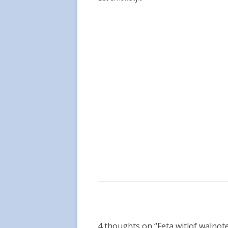
4 thoughts on “
Feta witlof walnot