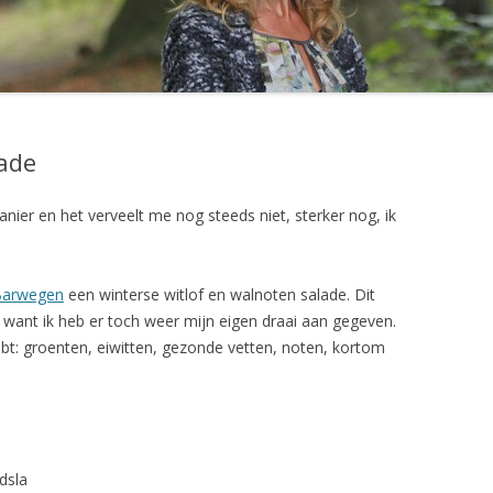
BOEK VAN RICHARD DE LETH
BRIE W
PALEO VOOR BEGINNERS: HET
BROCCO
KOOKBOEK
TAART
SLOWJUICER SAP VERSUS
BROCCO
lade
BLENDER SMOOTHIE
CHINES
TIPS OM EEN GEZOND GEWICHT
anier en het verveelt me nog steeds niet, sterker nog, ik
UI
TE KRIJGEN EN TE BEHOUDEN
CHOCO
HANDIGE WEBSITES OVER PALEO
Barwegen
een winterse witlof en walnoten salade. Dit
ONTBIJ
, want ik heb er toch weer mijn eigen draai aan gegeven.
CHOCOL
ebt: groenten, eiwitten, gezonde vetten, noten, kortom
CHOCO
COURGE
COURGE
dsla