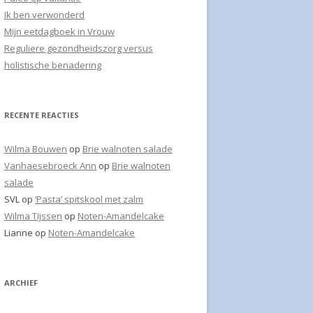
a
Ik ben verwonderd
NSOEP
a
Mijn eetdagboek in Vrouw
r
CHE SMOOTHIE
Reguliere gezondheidszorg versus
:
holistische benadering
WITLOF WALNOTEN
E
RECENTE REACTIES
JE
ENCOCKTAIL SPECIAAL
Wilma Bouwen
op
Brie walnoten salade
Vanhaesebroeck Ann
op
Brie walnoten
CHO
salade
SVL
op
‘Pasta’ spitskool met zalm
 SPERZIEBONEN
Wilma Tijssen
op
Noten-Amandelcake
INER
Lianne
op
Noten-Amandelcake
KAASSALADE
YOGHURT ANANAS EXTRA
ARCHIEF
YOGHURT ONTBIJT