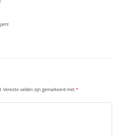
7
SARDIN
SALADE
rjam!
SHOTJE
PEPER E
SMOOT
SPAGHE
SPINAZ
SPINAZ
.
Vereiste velden zijn gemarkeerd met
*
SPINAZ
SPINAZ
SPRUITJ