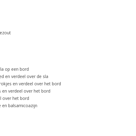
ERWTE
EXOTIS
eezout
FETA 
SALAD
FRUITIJS
GARNAL
sla op een bord
oed en verdeel over de sla
GAZPA
brokjes en verdeel over het bord
GEHAKT
jes en verdeel over het bord
SPORTD
l over het bord
ie en balsamicoazijn
GEITEN
GEITEN
GEITEN