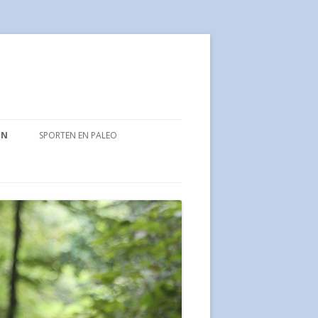
EN
SPORTEN EN PALEO
’ SPITSKOOL MET ZALM
BOOTCAMPEN IS MIJN
SPORTVERSLAVING
UTEN RECEPT
DUMBELLS
IE ZALM SOEP
KRACHTTRAINING IN COMBINATIE
RUIMEL ZONDER SUIKER
MET GEZOND ETEN
O TONIJN OLIJVEN LUNCH
ENBROOD