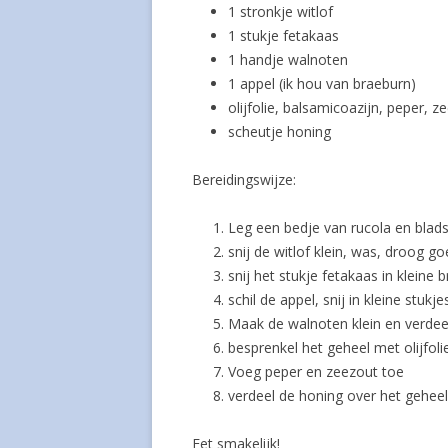
1 stronkje witlof
1 stukje fetakaas
1 handje walnoten
1 appel (ik hou van braeburn)
olijfolie, balsamicoazijn, peper, z
scheutje honing
Bereidingswijze:
Leg een bedje van rucola en blad
snij de witlof klein, was, droog g
snij het stukje fetakaas in kleine 
schil de appel, snij in kleine stuk
Maak de walnoten klein en verdee
besprenkel het geheel met olijfol
Voeg peper en zeezout toe
verdeel de honing over het geheel
Eet smakelijk!