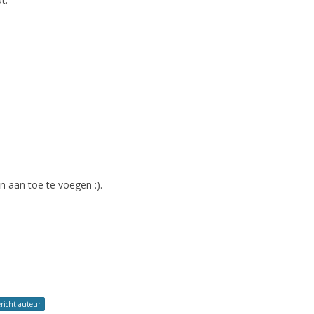
PALEO 
PALEO 
ANANA
PASTIN
POMPO
ROZE O
RUCOLA
 aan toe te voegen :).
RUNDVL
AARDAP
RUNDVL
POMPO
SALADE
richt auteur
ZEEKRA