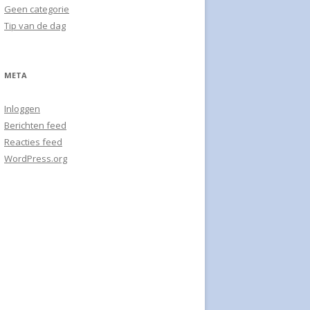
RFST SCHOTEL
Geen categorie
Tip van de dag
L SALADE
 AVOCADO SALADE
META
ELT PIZZA
Inloggen
MUFFINS
Berichten feed
Reacties feed
-AMANDELCAKE
WordPress.org
T OP EEN DOORDEWEEKSE
HOTEL ‘RENNENDE GEIT’
CHOTEL BLOEMKOOL
E
HOTEL PUUR GEMAK