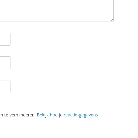
SPRUITJ
TOMPOU
KIPFILE
TONIJN
TONIJN
VEGGIE
VITELL
VRIJDA
KOKOS
WARME
COURG
m te verminderen.
Bekijk hoe je reactie-gegevens
WITLOF
WITLOF