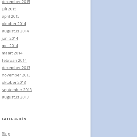
december 2015
 BES
juli 2015
april 2015
 ERWTEN PASTASALADE
oktober 2014
NIJN
augustus 2014
RGER MET
juni 2014
OENTEN
mei 2014
maart 2014
KOEKEN
februari 2014
december 2013
SALADE
november 2013
oktober 2013
T A LA PALEO MET SPEK
september 2013
ING
augustus 2013
JAUW MET WOKGROENTEN
NOTENAPPEL ONTBIJT
CATEGORIEËN
RRY MADRAS
Blog