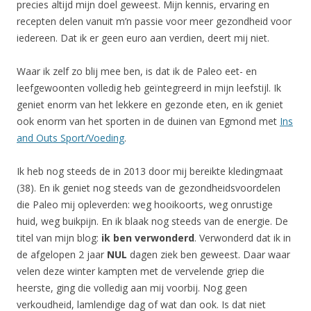
precies altijd mijn doel geweest. Mijn kennis, ervaring en
recepten delen vanuit m’n passie voor meer gezondheid voor
iedereen. Dat ik er geen euro aan verdien, deert mij niet.
Waar ik zelf zo blij mee ben, is dat ik de Paleo eet- en
leefgewoonten volledig heb geïntegreerd in mijn leefstijl. Ik
geniet enorm van het lekkere en gezonde eten, en ik geniet
ook enorm van het sporten in de duinen van Egmond met
Ins
and Outs Sport/Voeding
.
Ik heb nog steeds de in 2013 door mij bereikte kledingmaat
(38). En ik geniet nog steeds van de gezondheidsvoordelen
die Paleo mij opleverden: weg hooikoorts, weg onrustige
huid, weg buikpijn. En ik blaak nog steeds van de energie. De
titel van mijn blog:
ik ben verwonderd
. Verwonderd dat ik in
de afgelopen 2 jaar
NUL
dagen ziek ben geweest. Daar waar
velen deze winter kampten met de vervelende griep die
heerste, ging die volledig aan mij voorbij. Nog geen
verkoudheid, lamlendige dag of wat dan ook. Is dat niet