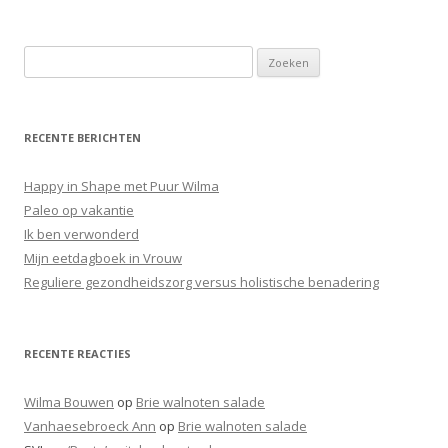
Z
o
e
k
RECENTE BERICHTEN
e
n
Happy in Shape met Puur Wilma
n
Paleo op vakantie
a
Ik ben verwonderd
a
Mijn eetdagboek in Vrouw
r
Reguliere gezondheidszorg versus holistische benadering
:
RECENTE REACTIES
Wilma Bouwen
op
Brie walnoten salade
Vanhaesebroeck Ann
op
Brie walnoten salade