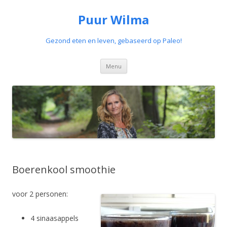
Puur Wilma
Gezond eten en leven, gebaseerd op Paleo!
Spring
Menu
naar
de
inhoud
Boerenkool smoothie
voor 2 personen:
4 sinaasappels