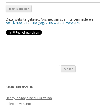
Deze website gebruikt Akismet om spam te verminderen.
Bekijk hoe je reactie-gegevens worden verwerkt
.
Z
o
e
k
RECENTE BERICHTEN
e
n
Happy in Shape met Puur Wilma
n
Paleo op vakantie