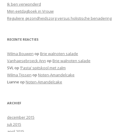
a
Ik ben verwonderd
a
Mijn eetdagboek in Vrouw
r
Reguliere gezondheidszorg versus holistische benadering
:
RECENTE REACTIES
Wilma Bouwen
op
Brie walnoten salade
Vanhaesebroeck Ann
op
Brie walnoten salade
SVL
op
‘Pasta’ spitskool met zalm
Wilma Tijssen
op
Noten-Amandelcake
Lianne
op
Noten-Amandelcake
ARCHIEF
december 2015
juli 2015
april 2015