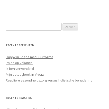
Z
o
e
k
RECENTE BERICHTEN
e
n
Happy in Shape met Puur Wilma
n
Paleo op vakantie
a
Ik ben verwonderd
a
Mijn eetdagboek in Vrouw
r
Reguliere gezondheidszorg versus holistische benadering
:
RECENTE REACTIES