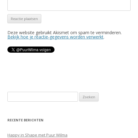
Deze website gebruikt Akismet om spam te verminderen.
Bekijk hoe je reactie-gegevens worden verwerkt
.
Z
o
e
k
RECENTE BERICHTEN
e
n
Happy in Shape met Puur Wilma