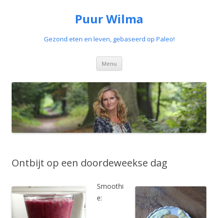
Puur Wilma
Gezond eten en leven, gebaseerd op Paleo!
Spring
Menu
naar
de
inhoud
Ontbijt op een doordeweekse dag
Smoothi
e: