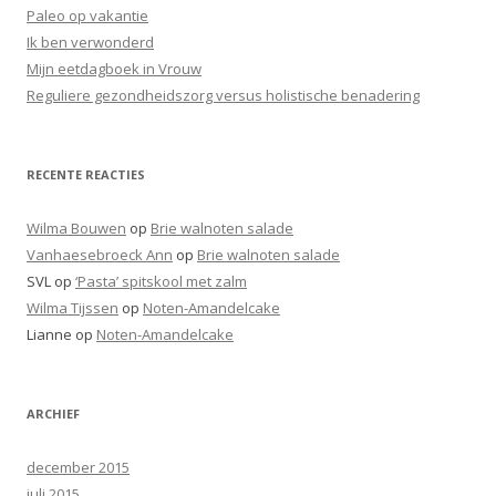
n
Paleo op vakantie
a
Ik ben verwonderd
a
Mijn eetdagboek in Vrouw
r
Reguliere gezondheidszorg versus holistische benadering
:
RECENTE REACTIES
Wilma Bouwen
op
Brie walnoten salade
Vanhaesebroeck Ann
op
Brie walnoten salade
SVL
op
‘Pasta’ spitskool met zalm
Wilma Tijssen
op
Noten-Amandelcake
Lianne
op
Noten-Amandelcake
ARCHIEF
december 2015
juli 2015