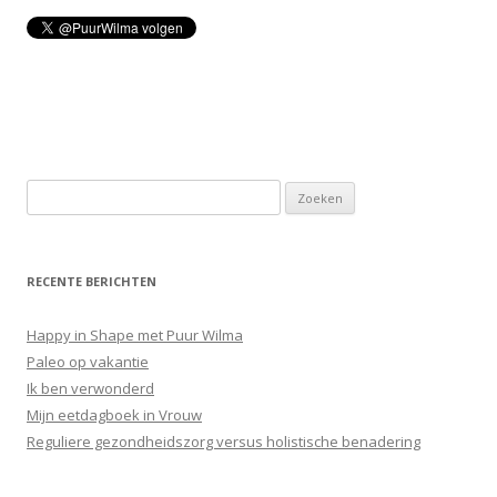
Z
o
e
k
RECENTE BERICHTEN
e
n
Happy in Shape met Puur Wilma
n
Paleo op vakantie
a
Ik ben verwonderd
a
Mijn eetdagboek in Vrouw
r
Reguliere gezondheidszorg versus holistische benadering
: