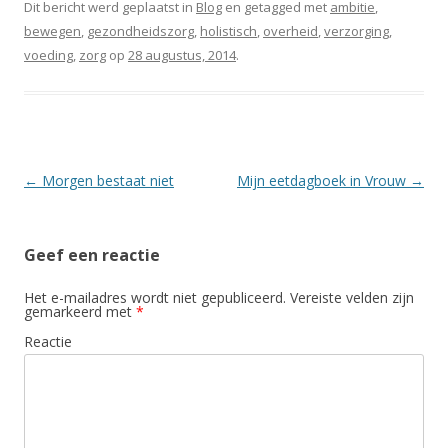
Dit bericht werd geplaatst in
Blog
en getagged met
ambitie
,
bewegen
,
gezondheidszorg
,
holistisch
,
overheid
,
verzorging
,
voeding
,
zorg
op
28 augustus, 2014
.
Berichtnavigatie
←
Morgen bestaat niet
Mijn eetdagboek in Vrouw
→
Geef een reactie
Het e-mailadres wordt niet gepubliceerd.
Vereiste velden zijn
gemarkeerd met
*
Reactie