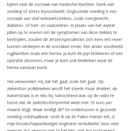
kijken naar de oorzaak van medische klachten. Denk aan
voeding of stress bijvoorbeeld. Ongezonde voeding is een
oorzaak van veel welvaartsziektes, zoals overgewicht,
diabetes of hart- en vaatziekten. In plaats van het aantal
pillen op te voeren om de symptomen van deze ziektes te
bestrijden, zouden de artsen/specialisten zich eens iets meer
kunnen verdiepen in de oorzaken ervan. Een ander voorbeeld:
rugklachten zoals een hernia. Je kunt de pijn blokkeren of een
operatie uitvoeren, maar je kunt ook bedenken waar de
hernia vandaan komt.
Het verwondert mij dat het gaat zoals het gaat. Op
ziekenhuis poliklinieken wordt het steeds maar drukker, de
Kalverstraat is er niks bij. Vanochtend was op de radio te
horen dat de ziektekostenpremie weer met 10 euro per
maand stijgt. Waar eindigt dit? En ondertussen is gezonde
voeding onbetaalbaar: sinds ik op de Paleo manier eet, is
mijn boodschappenbudget ongeveer verdubbeld. Voor veel
mensen dus gewoon niet te betalen, niet erg motiverend.