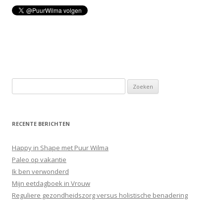
Z
o
e
k
RECENTE BERICHTEN
e
n
Happy in Shape met Puur Wilma
n
Paleo op vakantie
a
Ik ben verwonderd
a
Mijn eetdagboek in Vrouw
r
Reguliere gezondheidszorg versus holistische benadering
: