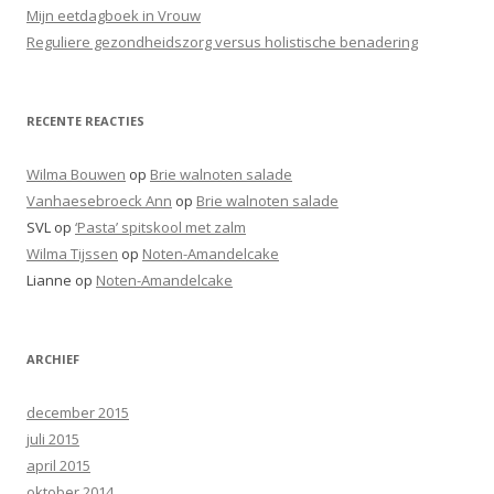
a
Mijn eetdagboek in Vrouw
r
Reguliere gezondheidszorg versus holistische benadering
:
RECENTE REACTIES
Wilma Bouwen
op
Brie walnoten salade
Vanhaesebroeck Ann
op
Brie walnoten salade
SVL
op
‘Pasta’ spitskool met zalm
Wilma Tijssen
op
Noten-Amandelcake
Lianne
op
Noten-Amandelcake
ARCHIEF
december 2015
juli 2015
april 2015
oktober 2014