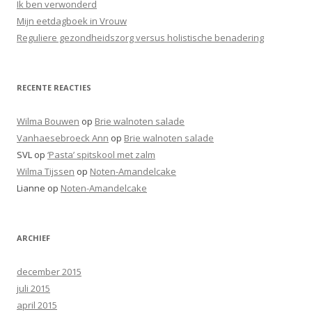
Ik ben verwonderd
a
Mijn eetdagboek in Vrouw
r
Reguliere gezondheidszorg versus holistische benadering
:
RECENTE REACTIES
Wilma Bouwen
op
Brie walnoten salade
Vanhaesebroeck Ann
op
Brie walnoten salade
SVL
op
‘Pasta’ spitskool met zalm
Wilma Tijssen
op
Noten-Amandelcake
Lianne
op
Noten-Amandelcake
ARCHIEF
december 2015
juli 2015
april 2015