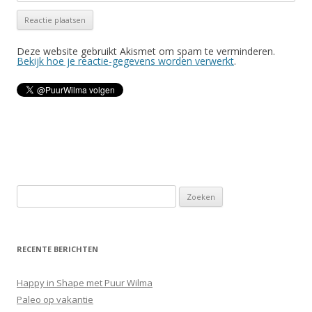
Deze website gebruikt Akismet om spam te verminderen.
Bekijk hoe je reactie-gegevens worden verwerkt
.
Z
o
e
k
RECENTE BERICHTEN
e
n
Happy in Shape met Puur Wilma
n
Paleo op vakantie
a