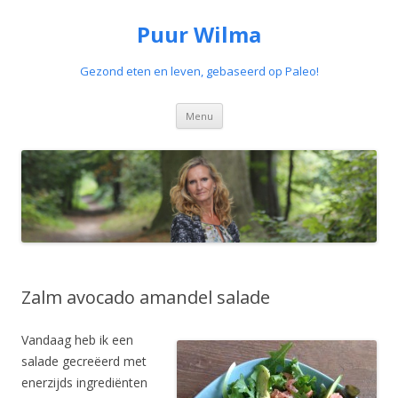
Puur Wilma
Gezond eten en leven, gebaseerd op Paleo!
Spring
Menu
naar
de
inhoud
Zalm avocado amandel salade
Vandaag heb ik een
salade gecreëerd met
enerzijds ingrediënten