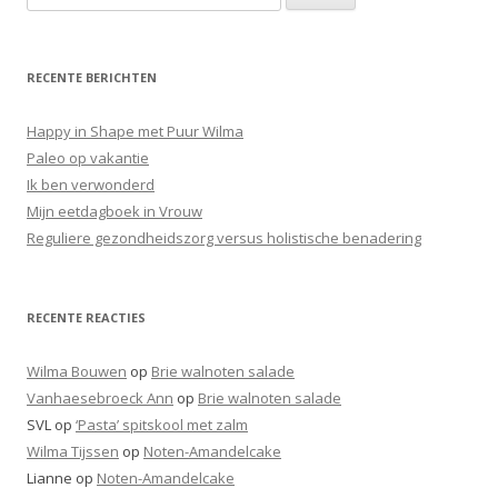
o
e
k
RECENTE BERICHTEN
e
n
Happy in Shape met Puur Wilma
n
Paleo op vakantie
a
Ik ben verwonderd
a
Mijn eetdagboek in Vrouw
r
Reguliere gezondheidszorg versus holistische benadering
:
RECENTE REACTIES
Wilma Bouwen
op
Brie walnoten salade
Vanhaesebroeck Ann
op
Brie walnoten salade
SVL
op
‘Pasta’ spitskool met zalm
Wilma Tijssen
op
Noten-Amandelcake
Lianne
op
Noten-Amandelcake