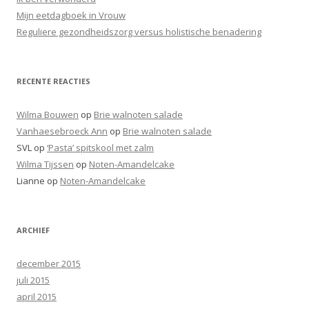
a
Mijn eetdagboek in Vrouw
r
Reguliere gezondheidszorg versus holistische benadering
:
RECENTE REACTIES
Wilma Bouwen
op
Brie walnoten salade
Vanhaesebroeck Ann
op
Brie walnoten salade
SVL
op
‘Pasta’ spitskool met zalm
Wilma Tijssen
op
Noten-Amandelcake
Lianne
op
Noten-Amandelcake
ARCHIEF
december 2015
juli 2015
april 2015