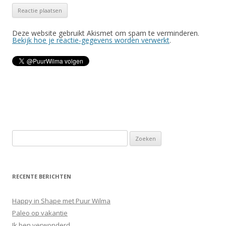
Deze website gebruikt Akismet om spam te verminderen.
Bekijk hoe je reactie-gegevens worden verwerkt
.
Z
o
e
k
RECENTE BERICHTEN
e
n
Happy in Shape met Puur Wilma
n
Paleo op vakantie
a
Ik ben verwonderd