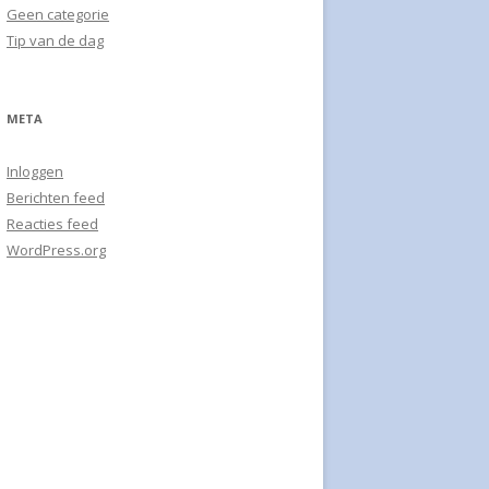
Geen categorie
L SALADE
Tip van de dag
 AVOCADO SALADE
ELT PIZZA
META
MUFFINS
Inloggen
Berichten feed
-AMANDELCAKE
Reacties feed
WordPress.org
T OP EEN DOORDEWEEKSE
HOTEL ‘RENNENDE GEIT’
CHOTEL BLOEMKOOL
E
HOTEL PUUR GEMAK
TAART