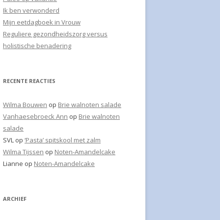
a
Ik ben verwonderd
NSOEP
a
Mijn eetdagboek in Vrouw
r
CHE SMOOTHIE
Reguliere gezondheidszorg versus
:
holistische benadering
ITLOF WALNOTEN SALADE
JE
RECENTE REACTIES
ENCOCKTAIL SPECIAAL
Wilma Bouwen
op
Brie walnoten salade
CHO
Vanhaesebroeck Ann
op
Brie walnoten
salade
 SPERZIEBONEN
SVL
op
‘Pasta’ spitskool met zalm
INER
Wilma Tijssen
op
Noten-Amandelcake
Lianne
op
Noten-Amandelcake
KAASSALADE
YOGHURT ANANAS EXTRA
ARCHIEF
YOGHURT ONTBIJT
 BES