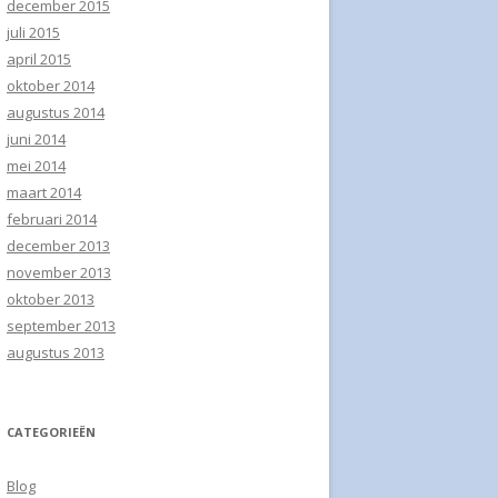
december 2015
juli 2015
 ERWTEN PASTASALADE
april 2015
NIJN
oktober 2014
RGER MET
augustus 2014
OENTEN
juni 2014
mei 2014
KOEKEN
maart 2014
februari 2014
SALADE
december 2013
november 2013
T A LA PALEO MET SPEK
oktober 2013
ING
september 2013
JAUW MET WOKGROENTEN
augustus 2013
NOTENAPPEL ONTBIJT
CATEGORIEËN
RRY MADRAS
RFST SCHOTEL
Blog