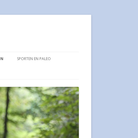
EN
SPORTEN EN PALEO
’ SPITSKOOL MET ZALM
BOOTCAMPEN IS MIJN
SPORTVERSLAVING
UTEN RECEPT
DUMBELLS
IE ZALM SOEP
KRACHTTRAINING IN COMBINATIE
RUIMEL ZONDER SUIKER
MET GEZOND ETEN
O TONIJN OLIJVEN LUNCH
ENBROOD