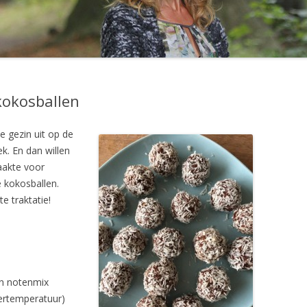
BOEK VAN RICHARD DE LETH
BRIE W
PALEO VOOR BEGINNERS: HET
BROCCO
KOOKBOEK
TAART
SLOWJUICER SAP VERSUS
BROCCO
kokosballen
BLENDER SMOOTHIE
CHINES
TIPS OM EEN GEZOND GEWICHT
 gezin uit op de
UI
TE KRIJGEN EN TE BEHOUDEN
k. En dan willen
maakte voor
CHOCO
HANDIGE WEBSITES OVER PALEO
e kokosballen.
ONTBIJ
e traktatie!
CHOCOL
CHOCO
COURGE
n notenmix
COURGE
ertemperatuur)