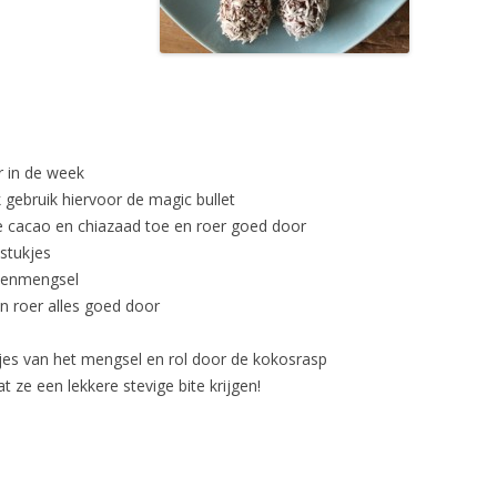
ERWTE
EXOTIS
FETA W
FRUITIJS
r in de week
 gebruik hiervoor de magic bullet
GARNAL
e cacao en chiazaad toe en roer goed door
 stukjes
GAZPA
otenmengsel
GEHAKT
n roer alles goed door
SPORTD
jes van het mengsel en rol door de kokosrasp
GEITEN
t ze een lekkere stevige bite krijgen!
GEITEN
GEITEN
BLAUWE