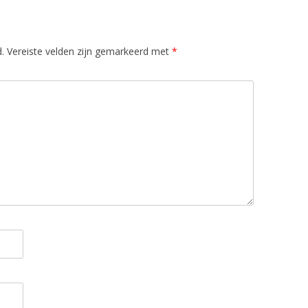
MAKREE
MANGO
.
Vereiste velden zijn gemarkeerd met
*
MINI SP
MULTI 
NOTEN
ONTBIJ
DAG
OVENSC
OVENS
SPINAZI
OVENSC
PALEO 